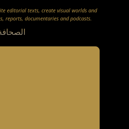
te editorial texts, create visual worlds and
ks, reports, documentaries and podcasts.
Presse | Press | Prensa | 压机 | Τύπος | プレス | الصحافة