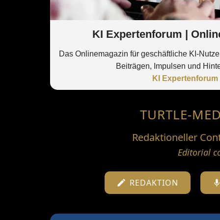
KI Expertenforum | Onlin
Das Onlinemagazin für geschäftliche KI-Nutze
Beiträgen, Impulsen und Hint
KI Expertenforum
TURTLE-MED
Redaktioneller Cont
Editorial c
REDAKTION