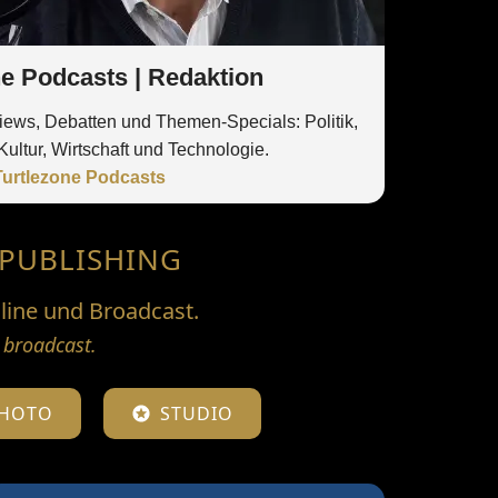
ne Podcasts | Redaktion
views, Debatten und Themen-Specials: Politik,
Kultur, Wirtschaft und Technologie.
Turtlezone Podcasts
 PUBLISHING
nline und Broadcast.
d broadcast.
HOTO
STUDIO