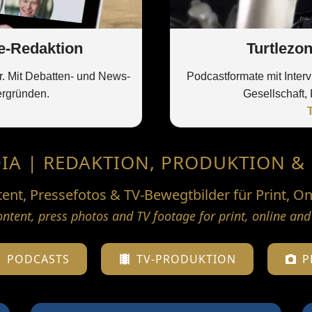
e-Redaktion
Turtlezo
r. Mit Debatten- und News-
Podcastformate mit Inter
ergründen.
Gesellschaft, 
IA | REDAKTION, PRODUKTION &
ent, Pressefotos & TV-Bewegtbilder für Print, O
ontent, press photos and TV footage for print, online an
PODCASTS
TV-PRODUKTION
P