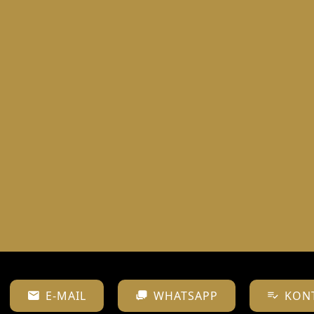
E-MAIL
WHATSAPP
KON